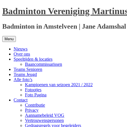
Ga
Badminton Vereniging Martinu
naar
de
inhoud
Badminton in Amstelveen | Jane Adamshal
Menu
Nieuws
Over ons
Speeltijden & locaties
Baancommissarissen
Teams Senioren
Teams Jeugd
Alle foto’s
Kampioenen van seizoen 2021 / 2022
Fotootjes
Foto Pagina
Contact
Contributie
Privacy
Aannamebeleid VOG
Vertrouwenspersonen
Gedragsregels voor begeleiders