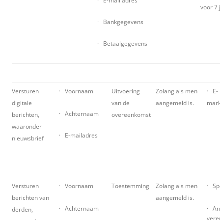
· E-mail adres
voor 7 
· Bankgegevens
· Betaalgegevens
Versturen
· Voornaam
Uitvoering
Zolang als men
· E-
digitale
van de
aangemeld is.
mark
· Achternaam
berichten,
overeenkomst
waaronder
· E-mailadres
nieuwsbrief
Versturen
· Voornaam
Toestemming
Zolang als men
· Sp
berichten van
aangemeld is.
· Achternaam
· An
derden,
vere