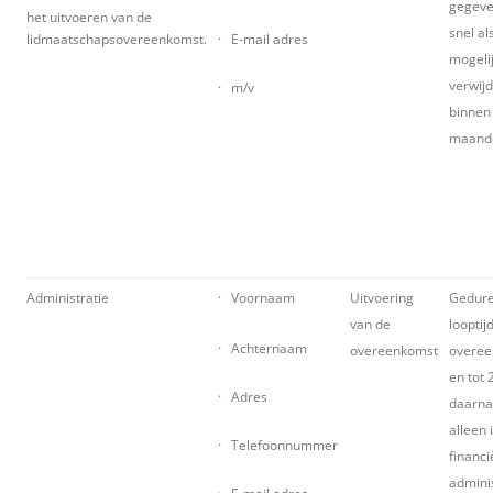
gegeve
het uitvoeren van de
snel al
lidmaatschapsovereenkomst.
· E-mail adres
mogeli
verwij
· m/v
binnen
maand
Administratie
· Voornaam
Uitvoering
Gedure
van de
looptij
· Achternaam
overeenkomst
overee
en tot 
· Adres
daarna
alleen 
· Telefoonnummer
financi
adminis