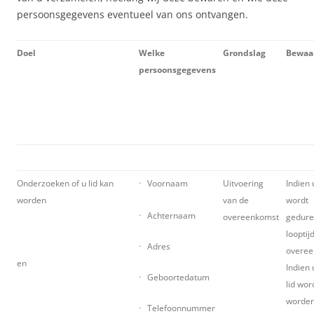
persoonsgegevens eventueel van ons ontvangen.
Doel
Welke
Grondslag
Bewaa
persoonsgegevens
Onderzoeken of u lid kan
· Voornaam
Uitvoering
Indien u
worden
van de
wordt
· Achternaam
overeenkomst
gedure
looptij
· Adres
overee
en
Indien
· Geboortedatum
lid wor
worde
· Telefoonnummer