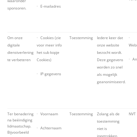
waaronder
· E-mailadres
sponsoren.
Om onze
· Cookies (zie
Toestemming
Iedere keer dat
·
digitale
voor meer info
onze website
Webs
dienstverlening
het sub kopje
bezocht wordt.
· An
te verbeteren
Cookies)
Deze gegevens
worden zo snel
· IP-gegevens
als mogelijk
geanonimiseerd.
Ter benadering
· Voornaam
Toestemming
Zolang als de
NVT
na beëindiging
toestemming
lidmaatschap.
· Achternaam
niet is
Bijvoorbeeld
ingetrokken.