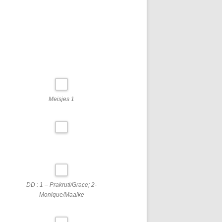
Meisjes 1
DD : 1 – Prakruti/Grace; 2-
Monique/Maaike