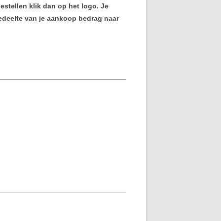
estellen klik dan op het logo. Je
CONTACT
 gedeelte van je aankoop bedrag naar
AANMELDEN
BESTUUR
__________________________
__________________________