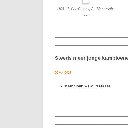
HD1 : 1- Bas/Gourav; 2 – Mano/Anh-
Tuan
_________________________
_________________________
Steeds meer jonge kampioenen 
09 Apr 2026
Kampioen – Goud klasse
_________________________
_________________________