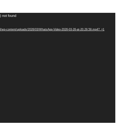
) not found
l/wp-content/uploads/2026/03/WhatsApp-Video-2026-03-26-at-20.29.59.mp4?_=1