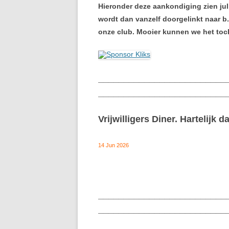
Hieronder deze aankondiging zien julli
wordt dan vanzelf doorgelinkt naar b.
onze club. Mooier kunnen we het toc
_________________________
_________________________
Vrijwilligers Diner. Hartelijk d
14 Jun 2026
_________________________
_________________________