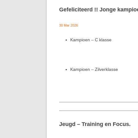
Gefeliciteerd !! Jonge kampi
30 Mar 2026
Kampioen – C klasse
Kampioen – Zilverklasse
_________________________
_________________________
Jeugd – Training en Focus.