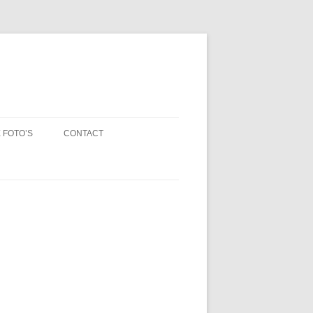
 FOTO’S
CONTACT
PIOENEN VAN SEIZOEN 2021 /
CONTRIBUTIE
2
PRIVACY
TOOTJES
AANNAMEBELEID VOG
TO PAGINA
VERTROUWENSPERSONEN
GEDRAGSREGELS VOOR
BEGELEIDERS