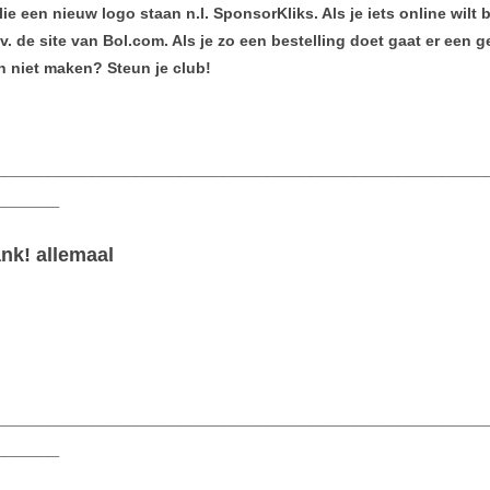
e een nieuw logo staan n.l. SponsorKliks. Als je iets online wilt b
v. de site van Bol.com. Als je zo een bestelling doet gaat er een
h niet maken? Steun je club!
_____________________________________________
______
ank! allemaal
_____________________________________________
______