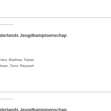
_____________________________________________
______
 Nederlands Jeugdkampioenschap
ndra, Matthew, Tobias
shaan, Tanvi, Reyansh
_____________________________________________
______
 Nederlands Jeugdkampioenschap