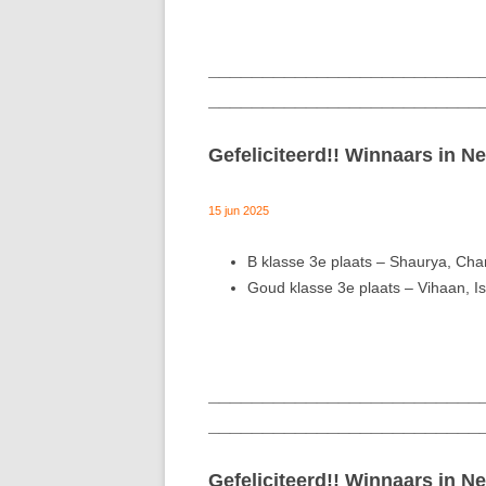
_________________________
_________________________
Gefeliciteerd!! Winnaars in
15 jun 2025
B klasse 3e plaats – Shaurya, Cha
Goud klasse 3e plaats – Vihaan, I
_________________________
_________________________
Gefeliciteerd!! Winnaars in