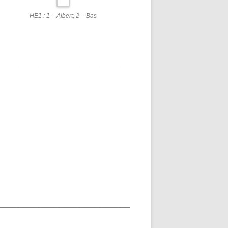
HE1 : 1 – Albert; 2 – Bas
__________________________
__________________________