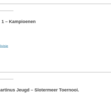
_____________________________________________
______
am 1 – Kampioenen
visie
_____________________________________________
______
Martinus Jeugd – Slotermeer Toernooi.