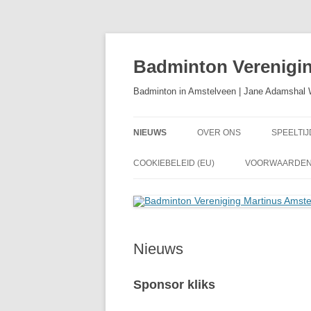
Ga
naar
de
Badminton Verenigi
inhoud
Badminton in Amstelveen | Jane Adamshal 
NIEUWS
OVER ONS
SPEELTIJ
BAANCO
COOKIEBELEID (EU)
VOORWAARDEN 
Nieuws
Sponsor kliks