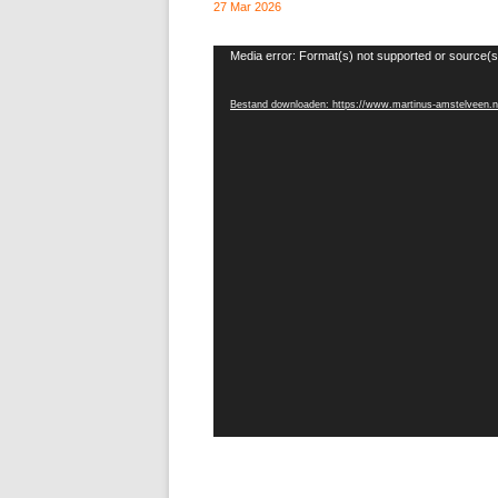
27 Mar 2026
Videospeler
Media error: Format(s) not supported or source(s
Bestand downloaden: https://www.martinus-amstelveen.n