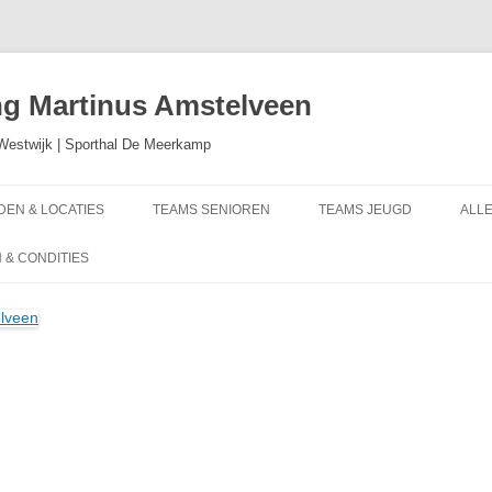
ng Martinus Amstelveen
Westwijk | Sporthal De Meerkamp
DEN & LOCATIES
TEAMS SENIOREN
TEAMS JEUGD
ALLE
MMISSARISSEN
KAM
& CONDITIES
202
FO
FO