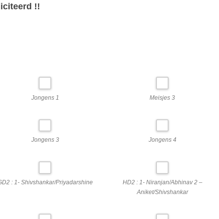
citeerd !!
Jongens 1
Meisjes 3
Jongens 3
Jongens 4
GD2 : 1- Shivshankar/Priyadarshine
HD2 : 1- Niranjan/Abhinav 2 –
Aniket/Shivshankar