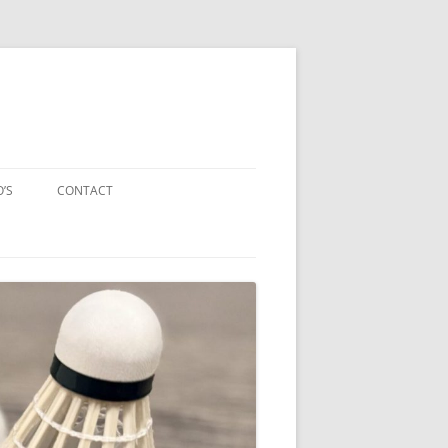
O’S
CONTACT
NEN VAN SEIZOEN 2021 /
CONTRIBUTIE
PRIVACY
ES
AANNAMEBELEID VOG
GINA
VERTROUWENSPERSONEN
GEDRAGSREGELS VOOR
BEGELEIDERS