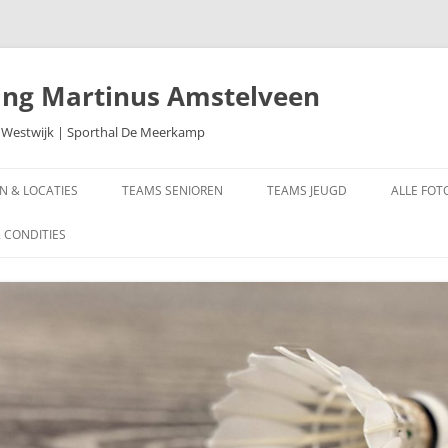
ing Martinus Amstelveen
 Westwijk | Sporthal De Meerkamp
EN & LOCATIES
TEAMS SENIOREN
TEAMS JEUGD
ALLE FOT
MISSARISSEN
KAMPIOE
 CONDITIES
2022
FOTOOTJ
FOTO PA