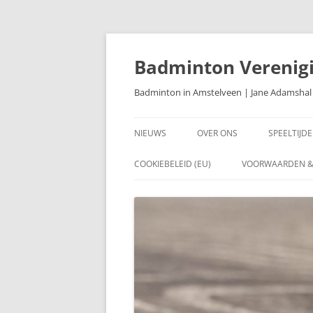
Ga
naar
de
Badminton Verenig
inhoud
Badminton in Amstelveen | Jane Adamshal
NIEUWS
OVER ONS
SPEELTIJD
BAANCOM
COOKIEBELEID (EU)
VOORWAARDEN &