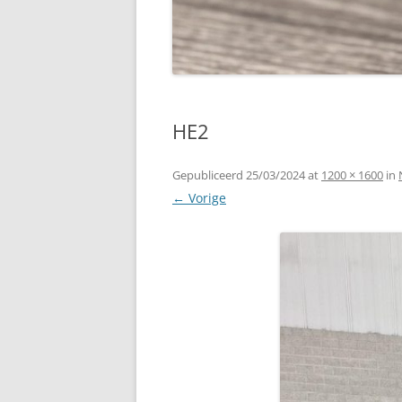
HE2
Gepubliceerd
25/03/2024
at
1200 × 1600
in
← Vorige