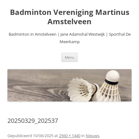
Ga
naar
Badminton Vereniging Martinus
de
inhoud
Amstelveen
Badminton in Amstelveen | Jane Adamshal Westwijk | Sporthal De
Meerkamp
Menu
20250329_202537
Gepubliceerd
10/06/2025
at
2560 × 1440
in
Nieuws
.