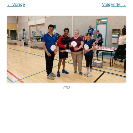
← Vorige
Volgende →
GD2