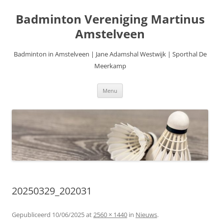
Ga
naar
Badminton Vereniging Martinus
de
inhoud
Amstelveen
Badminton in Amstelveen | Jane Adamshal Westwijk | Sporthal De
Meerkamp
Menu
20250329_202031
Gepubliceerd
10/06/2025
at
2560 × 1440
in
Nieuws
.