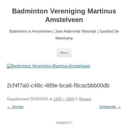
Ga
naar
Badminton Vereniging Martinus
de
inhoud
Amstelveen
Badminton in Amstelveen | Jane Adamshal Westwijk | Sporthal De
Meerkamp
Menu
2cf4f7a0-c48c-489e-bca6-f8cacbbb00db
Gepubliceerd
25/05/2025
at
1200 × 1600
in
Nieuws
.
← Vorige
Volgende →
Jongens C